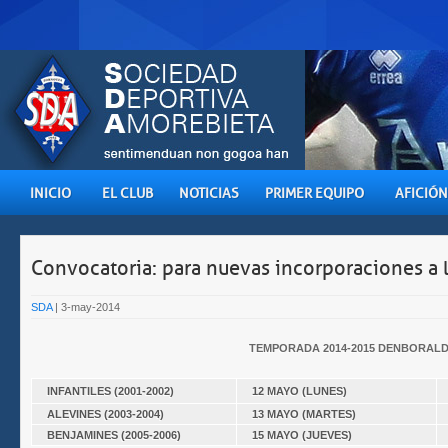
INICIO
EL CLUB
NOTICIAS
PRIMER EQUIPO
AFICIÓN
Convocatoria: para nuevas incorporaciones a 
SDA
| 3-may-2014
TEMPORADA 2014-2015 DENBORALD
INFANTILES
(2001-2002)
12 MAYO
(LUNES)
ALEVINES
(2003-2004)
13 MAYO
(MARTES)
BENJAMINES
(2005-2006)
15 MAYO
(JUEVES)